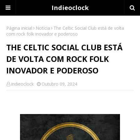
Indieoclock
Página inicial
Notícia
The Celtic Social Club está de volta
com rock folk inovador e poderoso
THE CELTIC SOCIAL CLUB ESTÁ
DE VOLTA COM ROCK FOLK
INOVADOR E PODEROSO
indieoclock
Outubro 09, 2024