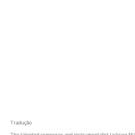
Tradução
The talented composer and instrumentalist Jackson Math