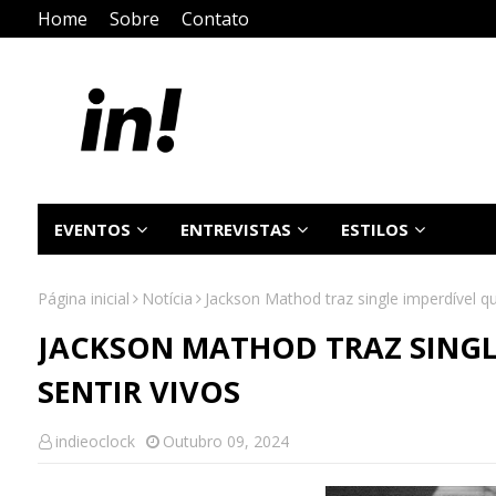
Home
Sobre
Contato
EVENTOS
ENTREVISTAS
ESTILOS
Página inicial
Notícia
Jackson Mathod traz single imperdível qu
JACKSON MATHOD TRAZ SINGL
SENTIR VIVOS
indieoclock
Outubro 09, 2024