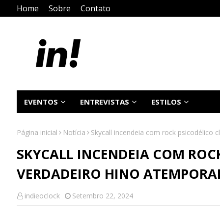
Home
Sobre
Contato
EVENTOS
ENTREVISTAS
ESTILOS
Página inicial
Notícia
Skycall incendeia com rock psicodélico 
SKYCALL INCENDEIA COM ROC
VERDADEIRO HINO ATEMPORAL
indieoclock
Setembro 22, 2024