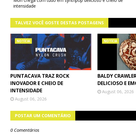
Mori chega com tudo em synthpop delicioso e cheio de
intensidade
TALVEZ VOCÊ GOSTE DESTAS POSTAGENS
NOTÍCIA
NOTÍCIA
PUNTACAVA TRAZ ROCK
BALDY CRAWLER
INOVADOR E CHEIO DE
DELICIOSO E E
INTENSIDADE
August 06, 2026
August 06, 2026
POSTAR UM COMENTÁRIO
0 Comentários