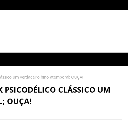
clássico um verdadeiro hino atemporal; OUÇA!
K PSICODÉLICO CLÁSSICO UM
; OUÇA!