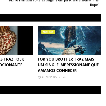
Richie Harrison volta às origens em punk anti sistema 'The
Rope'
NOTÍCIA
S TRAZ FOLK
FOR YOU BROTHER TRAZ MAIS
MOCIONANTE
UM SINGLE IMPRESSIONANE QUE
AMAMOS CONHECER
August 06, 2026