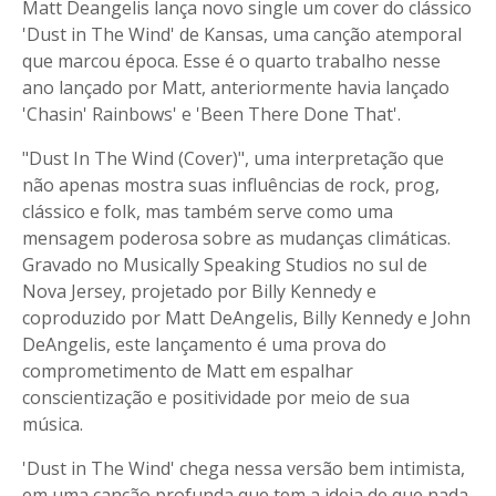
Matt Deangelis lança novo single um cover do clássico
'Dust in The Wind' de Kansas, uma canção atemporal
que marcou época. Esse é o quarto trabalho nesse
ano lançado por Matt, anteriormente havia lançado
'Chasin' Rainbows' e 'Been There Done That'.
"Dust In The Wind (Cover)", uma interpretação que
não apenas mostra suas influências de rock, prog,
clássico e folk, mas também serve como uma
mensagem poderosa sobre as mudanças climáticas.
Gravado no Musically Speaking Studios no sul de
Nova Jersey, projetado por Billy Kennedy e
coproduzido por Matt DeAngelis, Billy Kennedy e John
DeAngelis, este lançamento é uma prova do
comprometimento de Matt em espalhar
conscientização e positividade por meio de sua
música.
'Dust in The Wind' chega nessa versão bem intimista,
em uma canção profunda que tem a ideia de que nada