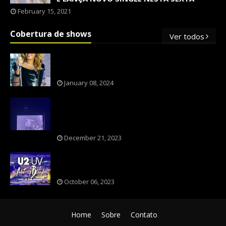
February 15, 2021
Cobertura de shows
Ver todos
OS SHOWS INTERNACIONAIS MAIS
PEDIDOS NO BRASIL, SEGUNDO FLESCH!
January 08, 2024
NXZERO FAZ SHOW INESQUECÍVEL,
MARCANTE E FAZ O PÚBLICO REVIVER A
ADOLESCÊNCIA
December 21, 2023
A BANDA U2 CAIU NA PILHA DOS FÃS
NOSTÁLGICOS?
October 06, 2023
Home
Sobre
Contato