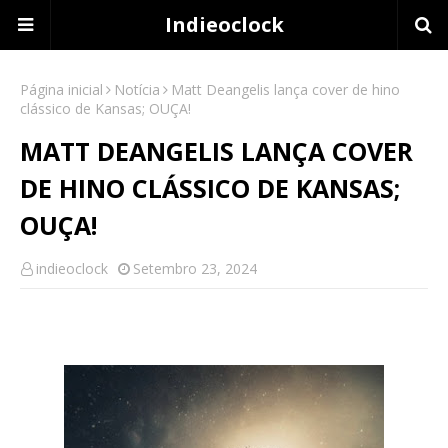
Indieoclock
Página inicial
Notícia
Matt Deangelis lança cover de hino
clássico de Kansas; OUÇA!
MATT DEANGELIS LANÇA COVER
DE HINO CLÁSSICO DE KANSAS;
OUÇA!
indieoclock
Setembro 23, 2024