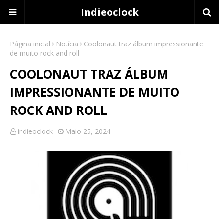
Indieoclock
Página inicial
Notícia
Coolonaut traz álbum impressionante
de muito rock and roll
COOLONAUT TRAZ ÁLBUM
IMPRESSIONANTE DE MUITO
ROCK AND ROLL
indieoclock
Maio 25, 2024