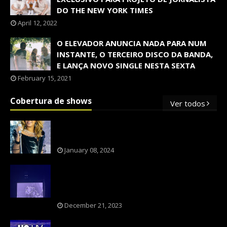
DO THE NEW YORK TIMES
April 12, 2022
O ELEVADOR ANUNCIA NADA PARA NUM
INSTANTE, O TERCEIRO DISCO DA BANDA,
E LANÇA NOVO SINGLE NESTA SEXTA
February 15, 2021
Cobertura de shows
Ver todos
OS SHOWS INTERNACIONAIS MAIS
PEDIDOS NO BRASIL, SEGUNDO FLESCH!
January 08, 2024
NXZERO FAZ SHOW INESQUECÍVEL,
MARCANTE E FAZ O PÚBLICO REVIVER A
ADOLESCÊNCIA
December 21, 2023
A BANDA U2 CAIU NA PILHA DOS FÃS