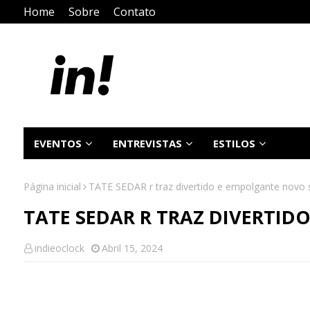
Home
Sobre
Contato
EVENTOS
ENTREVISTAS
ESTILOS
Página inicial
TATE SEDAR r traz divertido e empolgante novo s
TATE SEDAR R TRAZ DIVERTID
indieoclock
Abril 15, 2024