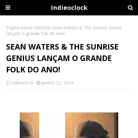
Indieoclock
Página inicial
Notícia
Sean Waters & The Sunrise Genius
lançam o grande folk do ano!
SEAN WATERS & THE SUNRISE
GENIUS LANÇAM O GRANDE
FOLK DO ANO!
indieoclock
Janeiro 22, 2024