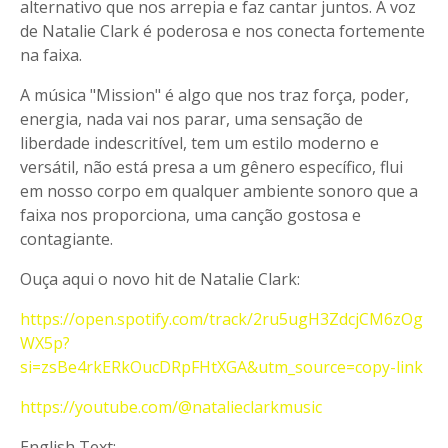
alternativo que nos arrepia e faz cantar juntos. A voz
de Natalie Clark é poderosa e nos conecta fortemente
na faixa.
A música "Mission" é algo que nos traz força, poder,
energia, nada vai nos parar, uma sensação de
liberdade indescritível, tem um estilo moderno e
versátil, não está presa a um gênero específico, flui
em nosso corpo em qualquer ambiente sonoro que a
faixa nos proporciona, uma canção gostosa e
contagiante.
Ouça aqui o novo hit de Natalie Clark:
https://open.spotify.com/track/2ru5ugH3ZdcjCM6zOg
WX5p?
si=zsBe4rkERkOucDRpFHtXGA&utm_source=copy-link
https://youtube.com/@natalieclarkmusic
English Text: