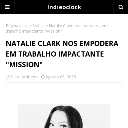
Indieoclock
Página inicial
Notícia
Natalie Clark nos empodera em
trabalho impactante "Mission"
NATALIE CLARK NOS EMPODERA
EM TRABALHO IMPACTANTE
"MISSION"
Victor Matheus
Agosto 08, 2023