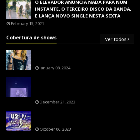
O ELEVADOR ANUNCIA NADA PARA NUM
INSTANTE, O TERCEIRO DISCO DA BANDA,
E LANÇA NOVO SINGLE NESTA SEXTA
February 15, 2021
Cobertura de shows
Ver todos
OS SHOWS INTERNACIONAIS MAIS
PEDIDOS NO BRASIL, SEGUNDO FLESCH!
January 08, 2024
NXZERO FAZ SHOW INESQUECÍVEL,
MARCANTE E FAZ O PÚBLICO REVIVER A
ADOLESCÊNCIA
December 21, 2023
A BANDA U2 CAIU NA PILHA DOS FÃS
NOSTÁLGICOS?
October 06, 2023