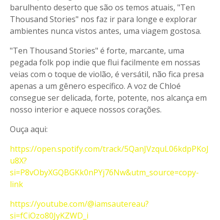
barulhento deserto que são os temos atuais, "Ten
Thousand Stories" nos faz ir para longe e explorar
ambientes nunca vistos antes, uma viagem gostosa.
"Ten Thousand Stories" é forte, marcante, uma
pegada folk pop indie que flui facilmente em nossas
veias com o toque de violão, é versátil, não fica presa
apenas a um gênero específico. A voz de Chloé
consegue ser delicada, forte, potente, nos alcança em
nosso interior e aquece nossos corações.
Ouça aqui:
https://open.spotify.com/track/5QanJVzquL06kdpPKoJ
u8X?
si=P8vObyXGQBGKk0nPYj76Nw&utm_source=copy-
link
https://youtube.com/@iamsautereau?
si=fCiOzo80JyKZWD_i