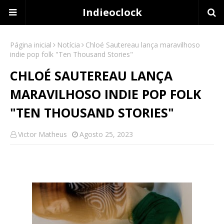
Indieoclock
Página inicial
Notícia
Chloé Sautereau lança maravilhoso
indie pop folk "Ten Thousand Stories"
CHLOÉ SAUTEREAU LANÇA
MARAVILHOSO INDIE POP FOLK
"TEN THOUSAND STORIES"
Victor Matheus
Agosto 25, 2023