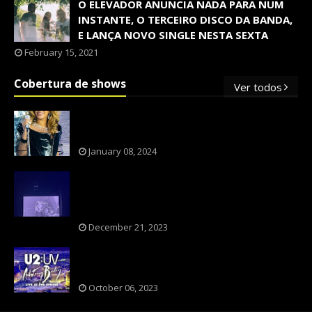
O ELEVADOR ANUNCIA NADA PARA NUM
INSTANTE, O TERCEIRO DISCO DA BANDA,
E LANÇA NOVO SINGLE NESTA SEXTA
February 15, 2021
Cobertura de shows
Ver todos
OS SHOWS INTERNACIONAIS MAIS
PEDIDOS NO BRASIL, SEGUNDO FLESCH!
January 08, 2024
NXZERO FAZ SHOW INESQUECÍVEL,
MARCANTE E FAZ O PÚBLICO REVIVER A
ADOLESCÊNCIA
December 21, 2023
A BANDA U2 CAIU NA PILHA DOS FÃS
NOSTÁLGICOS?
October 06, 2023