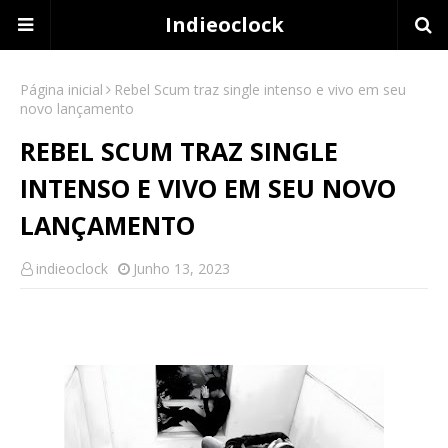
Indieoclock
Página inicial
Rebel Scum traz single intenso e vivo em seu
novo lançamento
REBEL SCUM TRAZ SINGLE
INTENSO E VIVO EM SEU NOVO
LANÇAMENTO
indieoclock
Junho 13, 2023