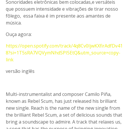
Sonoridades eletrônicas bem colocadas,e versáteis
que possuem intensidade e vibrações de tirar nosso
fôlego, essa faixa é im presente aos amantes de
música.
Ouça agora:
https://open.spotify.com/track/4q8Cv0IjwKXfirAdfDv41
8?si=1T5sRA7VQVymNhdSPI5EtQ&utm_source=copy-
link
versão inglês
Multi-instrumentalist and composer Camilo Piña,
known as Rebel Scum, has just released his brilliant
new single. Reach is the name of the new single from
the brilliant Rebel Scum, a set of delicious sounds that
bring a soundscape to admire. A track that relaxes us,
a song that has the purpose of bringing innovation