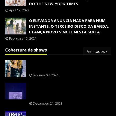
DO THE NEW YORK TIMES
April 12, 2022
O ELEVADOR ANUNCIA NADA PARA NUM
INSTANTE, O TERCEIRO DISCO DA BANDA,
E LANÇA NOVO SINGLE NESTA SEXTA
February 15, 2021
Cobertura de shows
Ver todos
OS SHOWS INTERNACIONAIS MAIS
PEDIDOS NO BRASIL, SEGUNDO FLESCH!
January 08, 2024
NXZERO FAZ SHOW INESQUECÍVEL,
MARCANTE E FAZ O PÚBLICO REVIVER A
ADOLESCÊNCIA
December 21, 2023
A BANDA U2 CAIU NA PILHA DOS FÃS