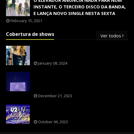
O ELEVADOR ANUNCIA NADA PARA NUM
INSTANTE, O TERCEIRO DISCO DA BANDA,
E LANÇA NOVO SINGLE NESTA SEXTA
February 15, 2021
Cobertura de shows
Ver todos
OS SHOWS INTERNACIONAIS MAIS
PEDIDOS NO BRASIL, SEGUNDO FLESCH!
January 08, 2024
NXZERO FAZ SHOW INESQUECÍVEL,
MARCANTE E FAZ O PÚBLICO REVIVER A
ADOLESCÊNCIA
December 21, 2023
A BANDA U2 CAIU NA PILHA DOS FÃS
NOSTÁLGICOS?
October 06, 2023