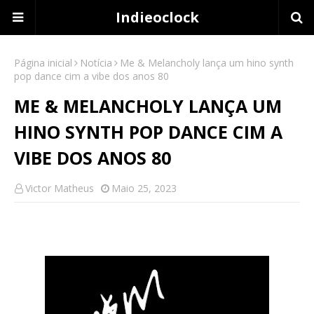
Indieoclock
Página inicial
Notícia
Me & Melancholy lança um hino synth
pop dance cim a vibe dos anos 80
ME & MELANCHOLY LANÇA UM
HINO SYNTH POP DANCE CIM A
VIBE DOS ANOS 80
Victor Matheus
Maio 25, 2023