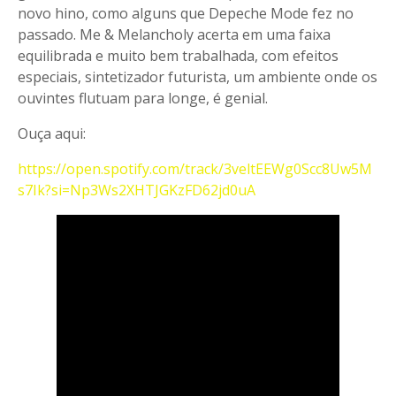
novo hino, como alguns que Depeche Mode fez no
passado. Me & Melancholy acerta em uma faixa
equilibrada e muito bem trabalhada, com efeitos
especiais, sintetizador futurista, um ambiente onde os
ouvintes flutuam para longe, é genial.
Ouça aqui:
https://open.spotify.com/track/3veltEEWg0Scc8Uw5M
s7Ik?si=Np3Ws2XHTJGKzFD62jd0uA