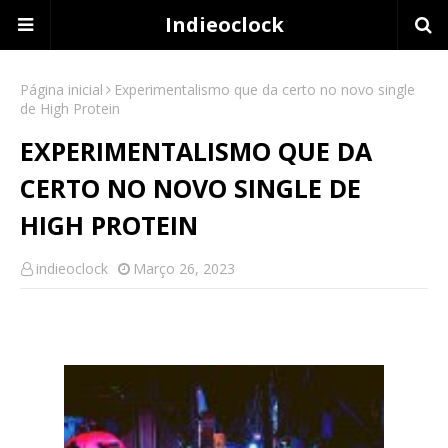
Indieoclock
Página inicial
Experimentalismo que da certo no novo single
de High Protein
EXPERIMENTALISMO QUE DA
CERTO NO NOVO SINGLE DE
HIGH PROTEIN
indieoclock
Março 26, 2023