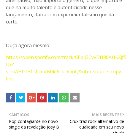
alternativo, não importa o gênero, o que importa é
que há muito talento e autenticidade nesse
lançamento, faixa com experimentalismo que dá
certo.
Ouça agora mesmo:
https://open.spotify.com/track/6Ebij3CvvDH88AHKXjf5
Dx?
si=nAHtrtH0QUmcM4e6cbDmoQ&utm_source=copy-
link
ANTIGOS
MAIS RECENTES
Pop contagiante no novo
Crux traz rock alternativo de
single da revelação Josy B
qualidade em seu novo
single