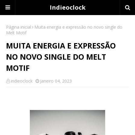
Indieoclock
Página inicial
Muita energia e expressão no novo single do
Melt Motif
MUITA ENERGIA E EXPRESSÃO
NO NOVO SINGLE DO MELT
MOTIF
indieoclock
Janeiro 04, 2023