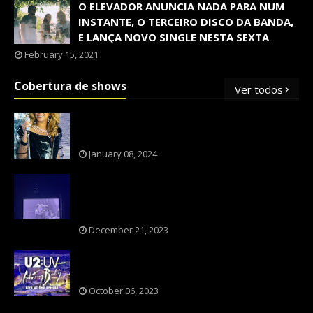
O ELEVADOR ANUNCIA NADA PARA NUM
INSTANTE, O TERCEIRO DISCO DA BANDA,
E LANÇA NOVO SINGLE NESTA SEXTA
February 15, 2021
Cobertura de shows
Ver todos
OS SHOWS INTERNACIONAIS MAIS
PEDIDOS NO BRASIL, SEGUNDO FLESCH!
January 08, 2024
NXZERO FAZ SHOW INESQUECÍVEL,
MARCANTE E FAZ O PÚBLICO REVIVER A
ADOLESCÊNCIA
December 21, 2023
A BANDA U2 CAIU NA PILHA DOS FÃS
NOSTÁLGICOS?
October 06, 2023