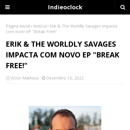
Indieoclock
Página inicial
Notícia
Erik & The Worldly Savages impacta
com novo EP "Break Free!"
ERIK & THE WORLDLY SAVAGES
IMPACTA COM NOVO EP "BREAK
FREE!"
Victor Matheus
Dezembro 15, 2022