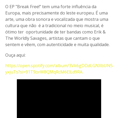
O EP "Break Free!" tem uma forte influência da
Europa, mais precisamente do leste europeu. É uma
arte, uma obra sonora e vocalizada que mostra uma
cultura que não é a tradicional no meio musical, é
ótimo ter oportunidade de ter bandas como Erik &
The Worldly Savages, artistas que cantam o que
sentem e vêem, com autenticidade e muita qualidade.
Ouça aqui:
https://open.spotify.com/album/3Vk6gDDdLGNXbUN5
yxjuTs?si=91T9orW8QMqRcM6ElLd9RA