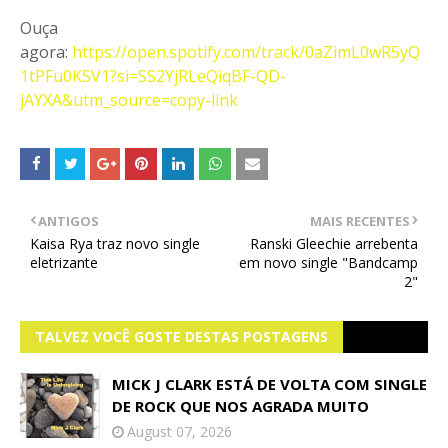
Ouça
agora:
https://open.spotify.com/track/0aZimL0wR5yQ
1tPFu0KSV1?si=SS2YjRLeQiqBF-QD-
jAYXA&utm_source=copy-link
ANTIGOS
MAIS RECENTES
Kaisa Rya traz novo single
Ranski Gleechie arrebenta
eletrizante
em novo single "Bandcamp
2"
TALVEZ VOCÊ GOSTE DESTAS POSTAGENS
MICK J CLARK ESTÁ DE VOLTA COM SINGLE
DE ROCK QUE NOS AGRADA MUITO
August 07, 2026