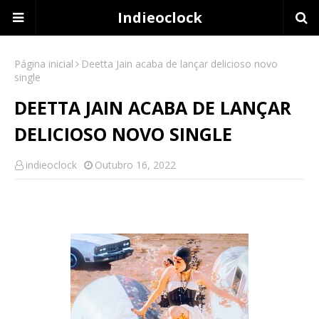
Indieoclock
Página inicial
Deetta Jain acaba de lançar delicioso novo
single
DEETTA JAIN ACABA DE LANÇAR
DELICIOSO NOVO SINGLE
indieoclock
Outubro 16, 2022