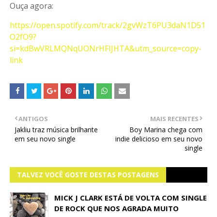
Ouça agora:
https://open.spotify.com/track/2gvWzT6PU3daN1D51
O2fO9?
si=kdBwVRLMQNqUONrHFIJHTA&utm_source=copy-
link
ANTIGOS
MAIS RECENTES
Jakliu traz música brilhante
Boy Marina chega com
em seu novo single
indie delicioso em seu novo
single
TALVEZ VOCÊ GOSTE DESTAS POSTAGENS
MICK J CLARK ESTÁ DE VOLTA COM SINGLE
DE ROCK QUE NOS AGRADA MUITO