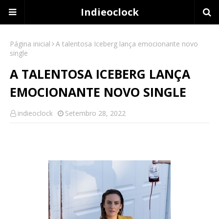
Indieoclock
Página inicial
A talentosa Iceberg lança emocionante novo
single
A TALENTOSA ICEBERG LANÇA
EMOCIONANTE NOVO SINGLE
indieoclock
Setembro 28, 2022