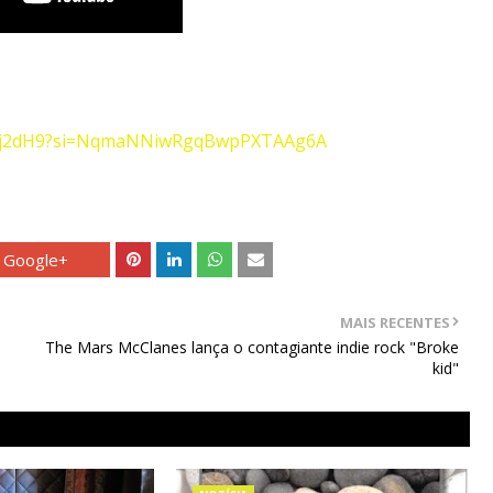
UPj2dH9?si=NqmaNNiwRgqBwpPXTAAg6A
Google+
MAIS RECENTES
The Mars McClanes lança o contagiante indie rock "Broke
kid"