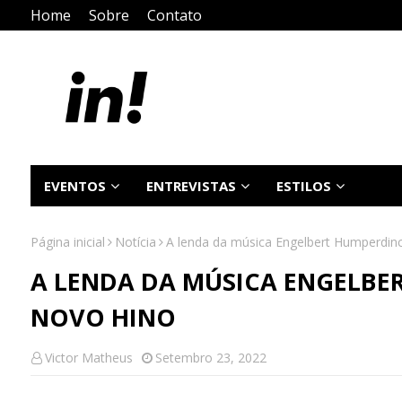
Home
Sobre
Contato
EVENTOS
ENTREVISTAS
ESTILOS
Página inicial
Notícia
A lenda da música Engelbert Humperdinc
A LENDA DA MÚSICA ENGELBE
NOVO HINO
Victor Matheus
Setembro 23, 2022