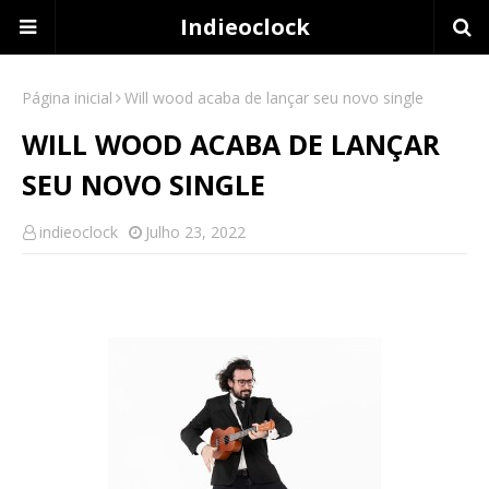
Indieoclock
Página inicial
Will wood acaba de lançar seu novo single
WILL WOOD ACABA DE LANÇAR
SEU NOVO SINGLE
indieoclock
Julho 23, 2022