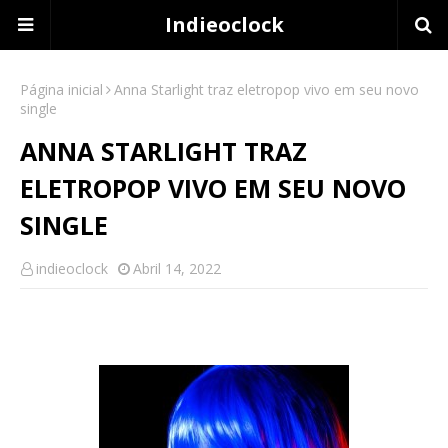
Indieoclock
Página inicial
Anna Starlight traz eletropop vivo em seu novo
single
ANNA STARLIGHT TRAZ
ELETROPOP VIVO EM SEU NOVO
SINGLE
indieoclock
Abril 14, 2022