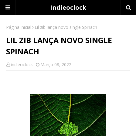
Indieoclock
Página inicial
Lil zib lança novo single Spinach
LIL ZIB LANÇA NOVO SINGLE
SPINACH
indieoclock
Março 08, 2022