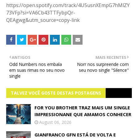
https://open.spotify.com/track/4U5usnXEmpG7hMlZY
73VFp?si=VA6Cb43TTFybpQr-
QEAgwg&utm_source=copy-link
ANTIGOS
MAIS RECENTES
Odd Numbers nos embala
Norr nos surpreende com
em suas rimas no seu novo
seu novo single "Silence"
single
TALVEZ VOCÊ GOSTE DESTAS POSTAGENS
FOR YOU BROTHER TRAZ MAIS UM SINGLE
IMPRESSIONANE QUE AMAMOS CONHECER
August 06, 2026
GIANFRANCO GFN ESTÁ DE VOLTA E