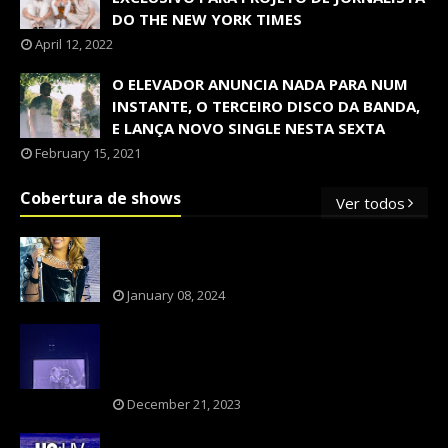
DO THE NEW YORK TIMES
April 12, 2022
O ELEVADOR ANUNCIA NADA PARA NUM
INSTANTE, O TERCEIRO DISCO DA BANDA,
E LANÇA NOVO SINGLE NESTA SEXTA
February 15, 2021
Cobertura de shows
Ver todos
OS SHOWS INTERNACIONAIS MAIS
PEDIDOS NO BRASIL, SEGUNDO FLESCH!
January 08, 2024
NXZERO FAZ SHOW INESQUECÍVEL,
MARCANTE E FAZ O PÚBLICO REVIVER A
ADOLESCÊNCIA
December 21, 2023
A BANDA U2 CAIU NA PILHA DOS FÃS