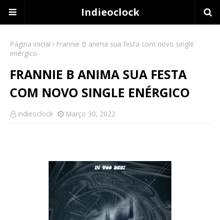
Indieoclock
Página inicial
Frannie B anima sua festa com novo single
enérgico
FRANNIE B ANIMA SUA FESTA
COM NOVO SINGLE ENÉRGICO
indieoclock
Março 30, 2022