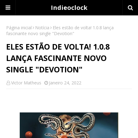
Indieoclock
Página inicial
Notícia
Eles estão de volta! 1.0.8 lança
fascinante novo single "Devotion"
ELES ESTÃO DE VOLTA! 1.0.8
LANÇA FASCINANTE NOVO
SINGLE "DEVOTION"
Victor Matheus
Janeiro 24, 2022