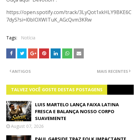
https://open.spotify.com/track/3LyQot1xkHLY9BKE6C
7dyS?si=l0bIOXWITuK_AGcQvm3KRw
Tags:
Notícia
ANTIGOS
MAIS RECENTES
TALVEZ VOCÊ GOSTE DESTAS POSTAGENS
LUIS MARTELO LANÇA FAIXA LATINA
FRESCA E BALANÇA NOSSO CORPO
SUAVEMENTE
August 07, 2026
PAUL GARSIDE TRAZ FOLK IMPACTANTE