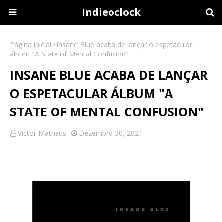
Indieoclock
Página inicial
Insane Blue acaba de lançar o espetacular
álbum "A State of Mental Confusion"
INSANE BLUE ACABA DE LANÇAR
O ESPETACULAR ÁLBUM "A
STATE OF MENTAL CONFUSION"
Victor Matheus
Dezembro 30, 2021