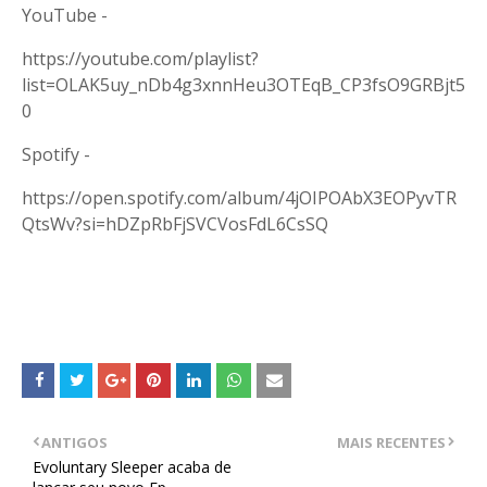
YouTube -
https://youtube.com/playlist?
list=OLAK5uy_nDb4g3xnnHeu3OTEqB_CP3fsO9GRBjt5
0
Spotify -
https://open.spotify.com/album/4jOIPOAbX3EOPyvTR
QtsWv?si=hDZpRbFjSVCVosFdL6CsSQ
ANTIGOS
MAIS RECENTES
Evoluntary Sleeper acaba de