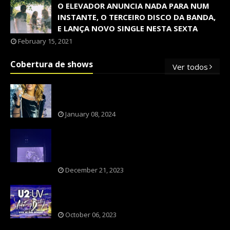
O ELEVADOR ANUNCIA NADA PARA NUM
INSTANTE, O TERCEIRO DISCO DA BANDA,
E LANÇA NOVO SINGLE NESTA SEXTA
February 15, 2021
Cobertura de shows
Ver todos
OS SHOWS INTERNACIONAIS MAIS
PEDIDOS NO BRASIL, SEGUNDO FLESCH!
January 08, 2024
NXZERO FAZ SHOW INESQUECÍVEL,
MARCANTE E FAZ O PÚBLICO REVIVER A
ADOLESCÊNCIA
December 21, 2023
A BANDA U2 CAIU NA PILHA DOS FÃS
NOSTÁLGICOS?
October 06, 2023