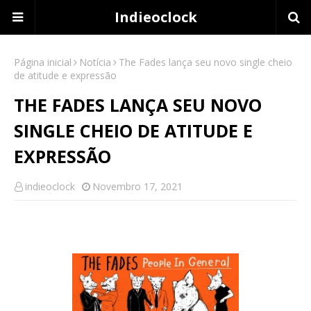
Indieoclock
Página inicial
Notícia
The Fades lança seu novo single cheio
de atitude e expressão
THE FADES LANÇA SEU NOVO
SINGLE CHEIO DE ATITUDE E
EXPRESSÃO
indieoclock
Novembro 17, 2021