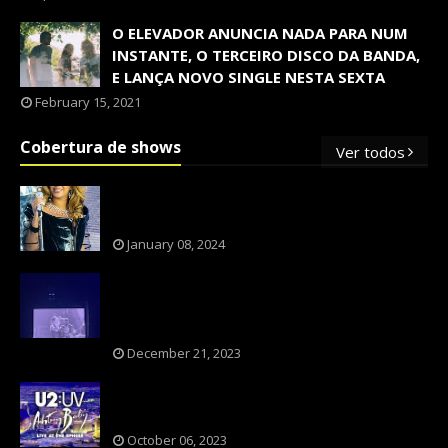
O ELEVADOR ANUNCIA NADA PARA NUM
INSTANTE, O TERCEIRO DISCO DA BANDA,
E LANÇA NOVO SINGLE NESTA SEXTA
February 15, 2021
Cobertura de shows
Ver todos
OS SHOWS INTERNACIONAIS MAIS
PEDIDOS NO BRASIL, SEGUNDO FLESCH!
January 08, 2024
NXZERO FAZ SHOW INESQUECÍVEL,
MARCANTE E FAZ O PÚBLICO REVIVER A
ADOLESCÊNCIA
December 21, 2023
A BANDA U2 CAIU NA PILHA DOS FÃS
NOSTÁLGICOS?
October 06, 2023