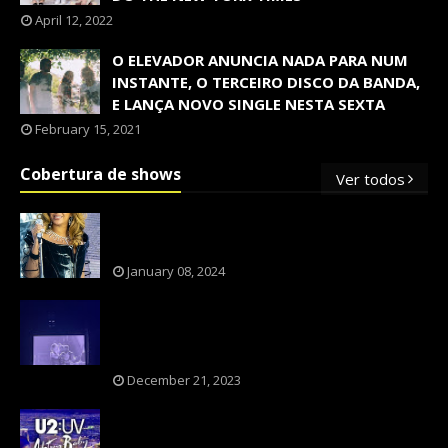
April 12, 2022
O ELEVADOR ANUNCIA NADA PARA NUM
INSTANTE, O TERCEIRO DISCO DA BANDA,
E LANÇA NOVO SINGLE NESTA SEXTA
February 15, 2021
Cobertura de shows
Ver todos
OS SHOWS INTERNACIONAIS MAIS
PEDIDOS NO BRASIL, SEGUNDO FLESCH!
January 08, 2024
NXZERO FAZ SHOW INESQUECÍVEL,
MARCANTE E FAZ O PÚBLICO REVIVER A
ADOLESCÊNCIA
December 21, 2023
A BANDA U2 CAIU NA PILHA DOS FÃS
NOSTÁLGICOS?