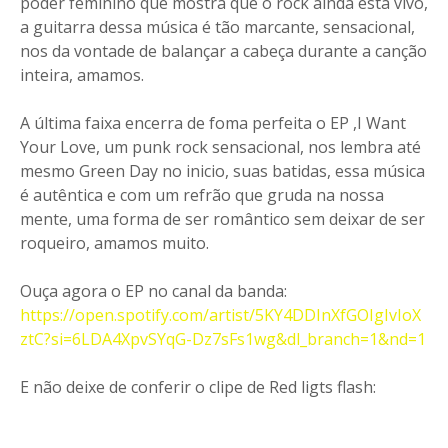
poder feminino que mostra que o rock ainda está vivo,
a guitarra dessa música é tão marcante, sensacional,
nos da vontade de balançar a cabeça durante a canção
inteira, amamos.
A última faixa encerra de foma perfeita o EP ,I Want
Your Love, um punk rock sensacional, nos lembra até
mesmo Green Day no inicio, suas batidas, essa música
é autêntica e com um refrão que gruda na nossa
mente, uma forma de ser romântico sem deixar de ser
roqueiro, amamos muito.
Ouça agora o EP no canal da banda:
https://open.spotify.com/artist/5KY4DDInXfGOIgIvIoX
ztC?si=6LDA4XpvSYqG-Dz7sFs1wg&dl_branch=1&nd=1
E não deixe de conferir o clipe de Red ligts flash: