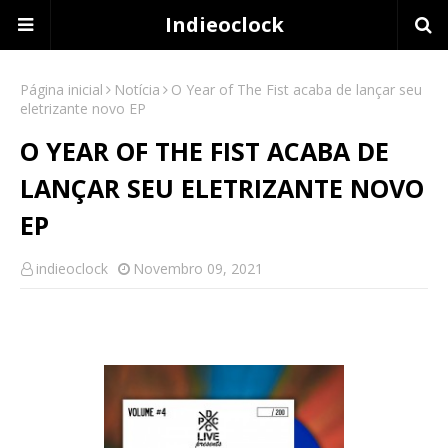
Indieoclock
Página inicial
Notícia
O Year of The Fist acaba de lançar seu
eletrizante novo EP
O YEAR OF THE FIST ACABA DE
LANÇAR SEU ELETRIZANTE NOVO
EP
indieoclock
Novembro 09, 2021