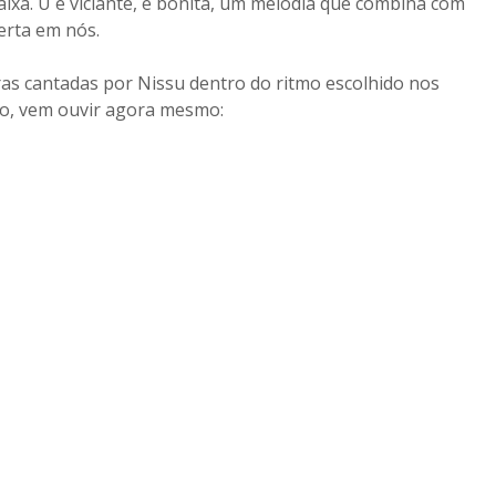
xa. U é viciante, é bonita, um melodia que combina com
erta em nós.
vras cantadas por Nissu dentro do ritmo escolhido nos
ão, vem ouvir agora mesmo: