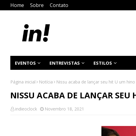
Home
Sobre
Contato
EVENTOS
ENTREVISTAS
ESTILOS
Página inicial
Notícia
Nissu acaba de lançar seu hit U um hino
NISSU ACABA DE LANÇAR SEU H
indieoclock
Novembro 18, 2021