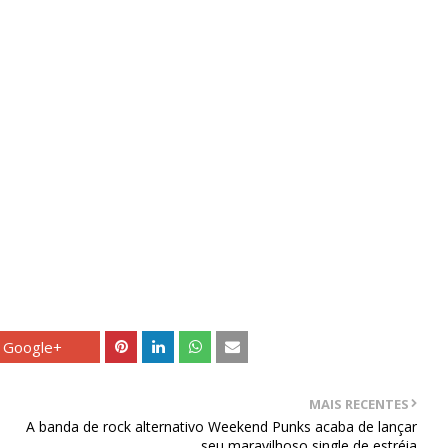
Google+
MAIS RECENTES
A banda de rock alternativo Weekend Punks acaba de lançar
seu maravilhoso single de estréia