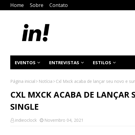
Home
Sobre
Contato
EVENTOS
ENTREVISTAS
ESTILOS
Página inicial
Notícia
Cxl Mxck acaba de lançar seu novo e sur
CXL MXCK ACABA DE LANÇAR 
SINGLE
indieoclock
Novembro 04, 2021