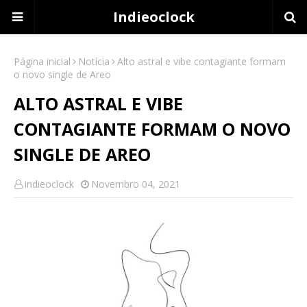
Indieoclock
Página inicial
Notícia
Alto astral e vibe contagiante formam
o novo single de Areo
ALTO ASTRAL E VIBE
CONTAGIANTE FORMAM O NOVO
SINGLE DE AREO
indieoclock
Novembro 04, 2021