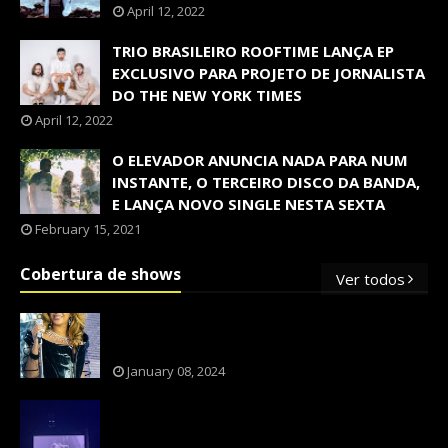
April 12, 2022
TRIO BRASILEIRO ROOFTIME LANÇA EP
EXCLUSIVO PARA PROJETO DE JORNALISTA
DO THE NEW YORK TIMES
April 12, 2022
O ELEVADOR ANUNCIA NADA PARA NUM
INSTANTE, O TERCEIRO DISCO DA BANDA,
E LANÇA NOVO SINGLE NESTA SEXTA
February 15, 2021
Cobertura de shows
Ver todos
OS SHOWS INTERNACIONAIS MAIS
PEDIDOS NO BRASIL, SEGUNDO FLESCH!
January 08, 2024
NXZERO FAZ SHOW INESQUECÍVEL,
MARCANTE E FAZ O PÚBLICO REVIVER A