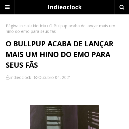
Indieoclock
Página inicial
Notícia
O Bullpup acaba de lançar mais um
hino do emo para seus fãs
O BULLPUP ACABA DE LANÇAR
MAIS UM HINO DO EMO PARA
SEUS FÃS
indieoclock
Outubro 04, 2021