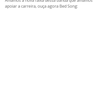
Amamos a nova faixa dessa banda que amamos
apoiar a carreira, ouça agora Bed Song: