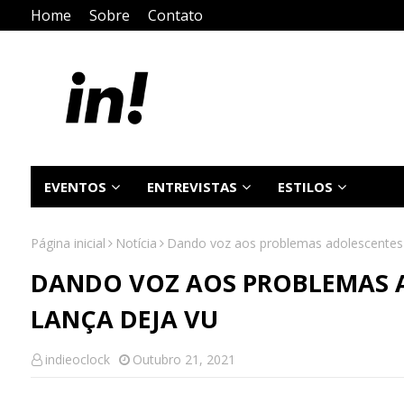
Home
Sobre
Contato
EVENTOS
ENTREVISTAS
ESTILOS
Página inicial
Notícia
Dando voz aos problemas adolescentes J
DANDO VOZ AOS PROBLEMAS A
LANÇA DEJA VU
indieoclock
Outubro 21, 2021