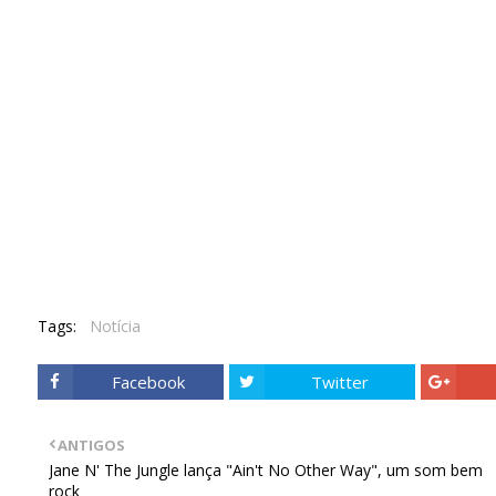
Tags:
Notícia
Facebook
Twitter
ANTIGOS
Jane N' The Jungle lança "Ain't No Other Way", um som bem
rock