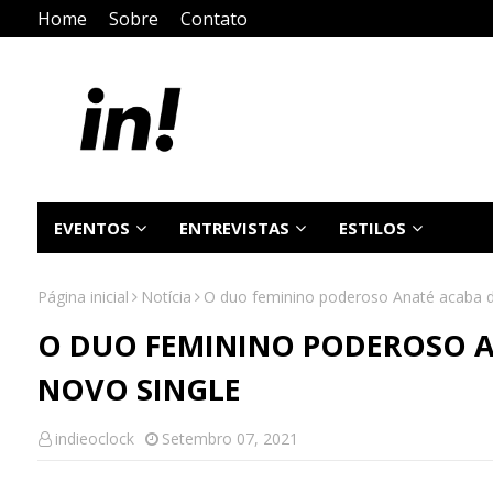
Home
Sobre
Contato
EVENTOS
ENTREVISTAS
ESTILOS
Página inicial
Notícia
O duo feminino poderoso Anaté acaba de
O DUO FEMININO PODEROSO A
NOVO SINGLE
indieoclock
Setembro 07, 2021