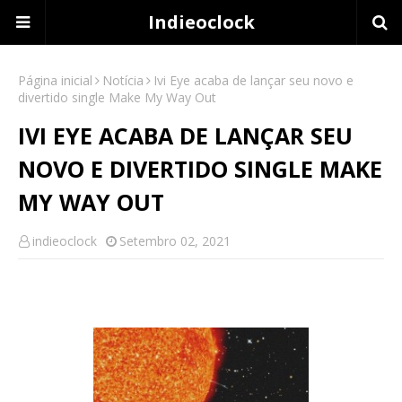
Indieoclock
Página inicial
Notícia
Ivi Eye acaba de lançar seu novo e
divertido single Make My Way Out
IVI EYE ACABA DE LANÇAR SEU
NOVO E DIVERTIDO SINGLE MAKE
MY WAY OUT
indieoclock
Setembro 02, 2021