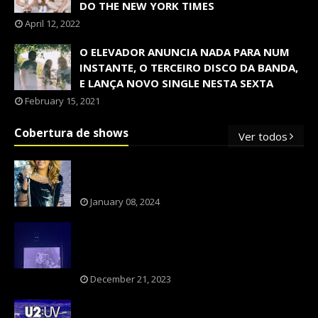
DO THE NEW YORK TIMES
April 12, 2022
O ELEVADOR ANUNCIA NADA PARA NUM
INSTANTE, O TERCEIRO DISCO DA BANDA,
E LANÇA NOVO SINGLE NESTA SEXTA
February 15, 2021
Cobertura de shows
Ver todos
OS SHOWS INTERNACIONAIS MAIS
PEDIDOS NO BRASIL, SEGUNDO FLESCH!
January 08, 2024
NXZERO FAZ SHOW INESQUECÍVEL,
MARCANTE E FAZ O PÚBLICO REVIVER A
ADOLESCÊNCIA
December 21, 2023
A BANDA U2 CAIU NA PILHA DOS FÃS