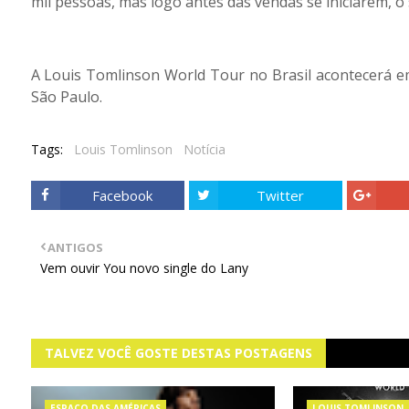
mil pessoas, mas logo antes das vendas se iniciarem, o
A Louis Tomlinson World Tour no Brasil acontecerá e
São Paulo.
Tags:
Louis Tomlinson
Notícia
Facebook
Twitter
ANTIGOS
Vem ouvir You novo single do Lany
TALVEZ VOCÊ GOSTE DESTAS POSTAGENS
ESPAÇO DAS AMÉRICAS
LOUIS TOMLINSON