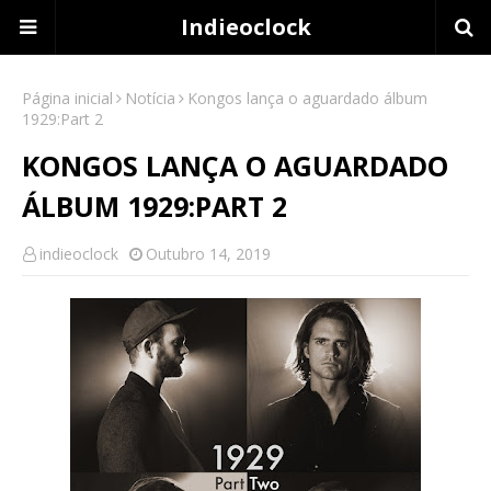
Indieoclock
Página inicial
Notícia
Kongos lança o aguardado álbum
1929:Part 2
KONGOS LANÇA O AGUARDADO
ÁLBUM 1929:PART 2
indieoclock
Outubro 14, 2019