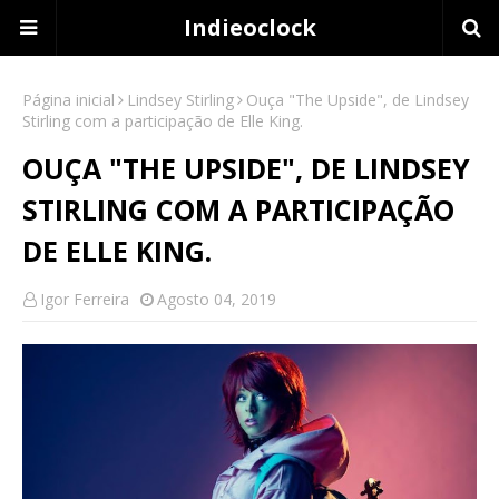
Indieoclock
Página inicial
Lindsey Stirling
Ouça "The Upside", de Lindsey
Stirling com a participação de Elle King.
OUÇA "THE UPSIDE", DE LINDSEY
STIRLING COM A PARTICIPAÇÃO
DE ELLE KING.
Igor Ferreira
Agosto 04, 2019