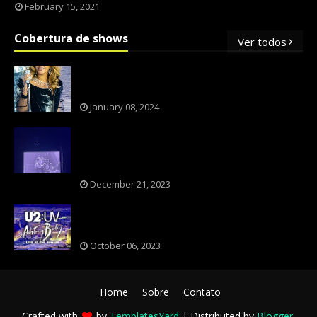
February 15, 2021
Cobertura de shows
Ver todos
OS SHOWS INTERNACIONAIS MAIS
PEDIDOS NO BRASIL, SEGUNDO FLESCH!
January 08, 2024
NXZERO FAZ SHOW INESQUECÍVEL,
MARCANTE E FAZ O PÚBLICO REVIVER A
ADOLESCÊNCIA
December 21, 2023
A BANDA U2 CAIU NA PILHA DOS FÃS
NOSTÁLGICOS?
October 06, 2023
Home
Sobre
Contato
Crafted with
by
TemplatesYard
| Distributed by
Blogger
.