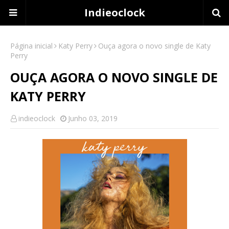
Indieoclock
Página inicial
Katy Perry
Ouça agora o novo single de Katy
Perry
OUÇA AGORA O NOVO SINGLE DE
KATY PERRY
indieoclock
Junho 03, 2019