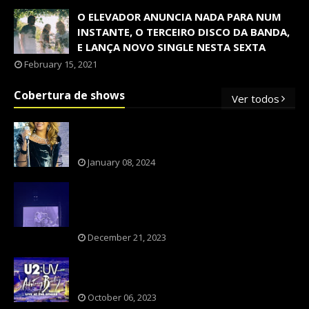
O ELEVADOR ANUNCIA NADA PARA NUM
INSTANTE, O TERCEIRO DISCO DA BANDA,
E LANÇA NOVO SINGLE NESTA SEXTA
February 15, 2021
Cobertura de shows
Ver todos
OS SHOWS INTERNACIONAIS MAIS
PEDIDOS NO BRASIL, SEGUNDO FLESCH!
January 08, 2024
NXZERO FAZ SHOW INESQUECÍVEL,
MARCANTE E FAZ O PÚBLICO REVIVER A
ADOLESCÊNCIA
December 21, 2023
A BANDA U2 CAIU NA PILHA DOS FÃS
NOSTÁLGICOS?
October 06, 2023