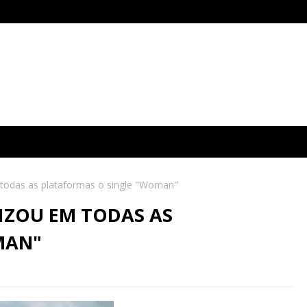
todas as plataformas o single "Woman"
IZOU EM TODAS AS
MAN"