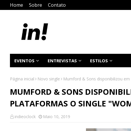
Home
Sobre
Contato
EVENTOS
ENTREVISTAS
ESTILOS
Página inicial
Novo single
Mumford & Sons disponibilizou em 
MUMFORD & SONS DISPONIBIL
PLATAFORMAS O SINGLE "WO
indieoclock
Maio 10, 2019