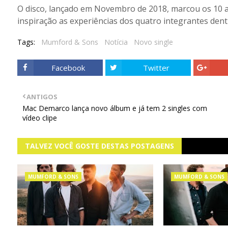
O disco, lançado em Novembro de 2018, marcou os 10 
inspiração as experiências dos quatro integrantes dent
Tags:
Mumford & Sons
Notícia
Novo single
Facebook
Twitter
ANTIGOS
Mac Demarco lança novo álbum e já tem 2 singles com
vídeo clipe
TALVEZ VOCÊ GOSTE DESTAS POSTAGENS
MUMFORD & SONS
MUMFORD & SONS