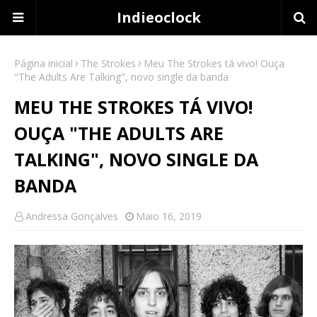
Indieoclock
Página inicial
The Strokes
Meu The Strokes tá vivo! Ouça
"The Adults Are Talking", novo single da banda
MEU THE STROKES TÁ VIVO!
OUÇA "THE ADULTS ARE
TALKING", NOVO SINGLE DA
BANDA
Andressa Gonçalves
Maio 16, 2019