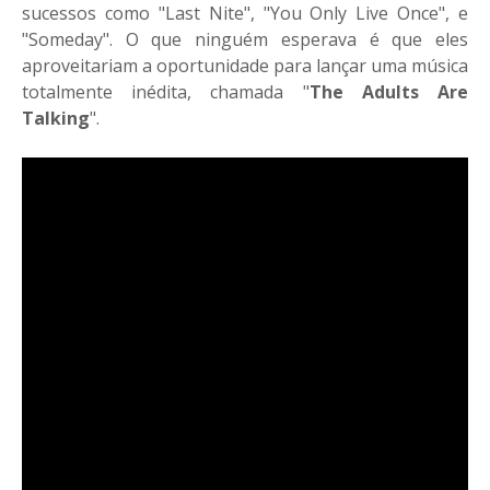
sucessos como "Last Nite", "You Only Live Once", e
"Someday". O que ninguém esperava é que eles
aproveitariam a oportunidade para lançar uma música
totalmente inédita, chamada "
The Adults Are
Talking
".