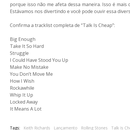
porque isso não me afeta dessa maneira. Isso é mais 
Estávamos nos divertindo e você pode ouvir essa divers
Confirma a tracklist completa de “Talk Is Cheap”:
Big Enough
Take It So Hard
Struggle
I Could Have Stood You Up
Make No Mistake
You Don’t Move Me
How I Wish
Rockawhile
Whip It Up
Locked Away
It Means A Lot
Tags:
Keith Richards
Lançamento
Rolling Stones
Talk Is C