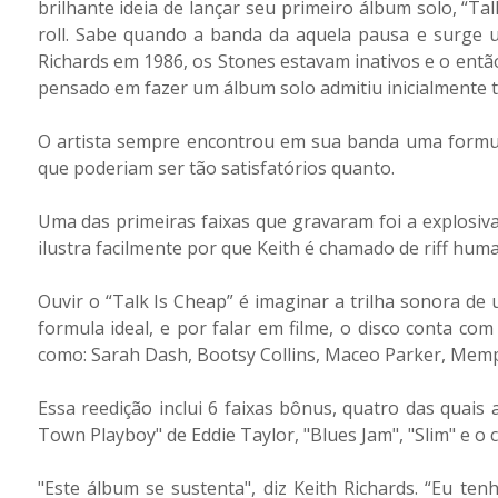
brilhante ideia de lançar seu primeiro álbum solo, “Tal
roll. Sabe quando a banda da aquela pausa e surge 
Richards em 1986, os Stones estavam inativos e o entã
pensado em fazer um álbum solo admitiu inicialmente te
O artista sempre encontrou em sua banda uma formula
que poderiam ser tão satisfatórios quanto.
Uma das primeiras faixas que gravaram foi a explosiva
ilustra facilmente por que Keith é chamado de riff hum
Ouvir o “Talk Is Cheap” é imaginar a trilha sonora de
formula ideal, e por falar em filme, o disco conta c
como: Sarah Dash, Bootsy Collins, Maceo Parker, Memphi
Essa reedição inclui 6 faixas bônus, quatro das quais
Town Playboy" de Eddie Taylor, "Blues Jam", "Slim" e o 
"Este álbum se sustenta", diz Keith Richards. “Eu te