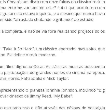
k Is Cheap”, um disco com onze faixas do clássico rock ‘n
uma enorme vontade de criar? Foi o que aconteceu com
o guitarrista estava inquieto, e o mesmo que nunca havia
r sido “arrastado chutando e gritando” ao estúdio.
 completa, e não se via fora realizando projetos solos
 "Take It So Hard", um clássico apertado, mas solto, que
ano. Ela define o rock moderno.
 um filme digno ao Oscar. As clássicas musicas possuem a
om a participações de grandes nomes do cinema na época,
s Horns, Patti Sciafia e Mick Taylor.
 apresentando o pianista Johnnie Johnson, incluindo "Big
cover cinético de Jimmy Reed, "My Babe".
nho escutado isso e não através das névoas de nostalgia