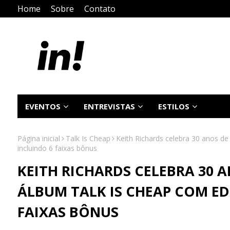
Home
Sobre
Contato
EVENTOS
ENTREVISTAS
ESTILOS
Página inicial
Talk Is Cheap
Keith Richards celebra 30 anos d
incluindo 6 faixas bônus
KEITH RICHARDS CELEBRA 30
ÁLBUM TALK IS CHEAP COM ED
FAIXAS BÔNUS