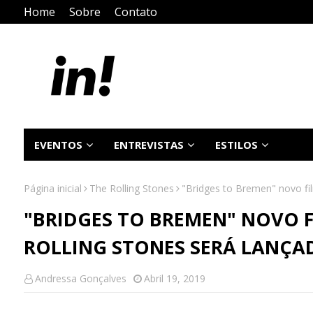
Home
Sobre
Contato
EVENTOS
ENTREVISTAS
ESTILOS
Página inicial
The Rolling Stones
"Bridges to Bremen" novo fi
"BRIDGES TO BREMEN" NOVO 
ROLLING STONES SERÁ LANÇA
Andressa Gonçalves
Abril 19, 2019