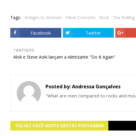
Tags:
Bridges to Bremen
Filme Concerto
Rock
The Rolling
Facebook
Twitter
ANTIGOS
Alok e Steve Aoki lançam a eletrizante "Do It Again"
Posted by:
Andressa Gonçalves
"What are men compared to rocks and mou
TALVEZ VOCÊ GOSTE DESTAS POSTAGENS