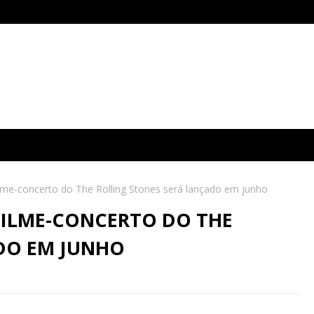
lme-concerto do The Rolling Stones será lançado em junho
FILME-CONCERTO DO THE
DO EM JUNHO