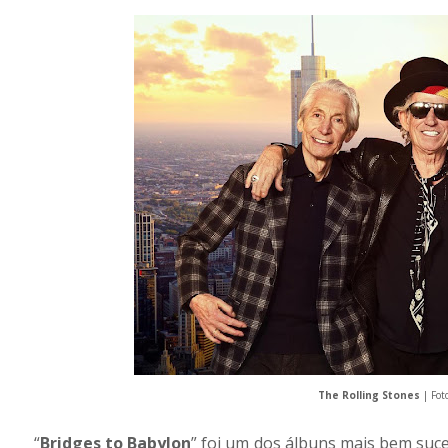
The Rolling Stones
| Fot
“
Bridges to Babylon
” foi um dos álbuns mais bem suce