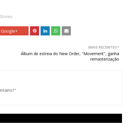
 Stones
Google+
MAIS RECENTES
Álbum de estreia do New Order, "Movement", ganha
remasterização
ntains?"