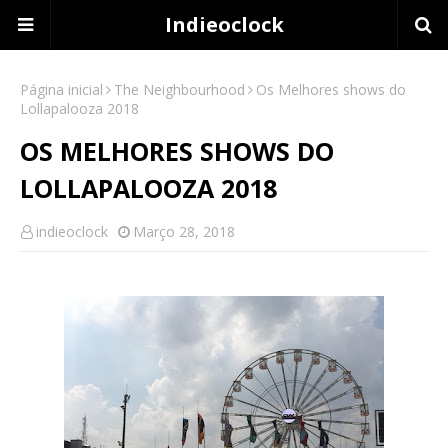
Indieoclock
Página inicial
The Neighbourhood
Os Melhores shows do
Lollapalooza 2018
OS MELHORES SHOWS DO
LOLLAPALOOZA 2018
indieoclock
Março 28, 2018