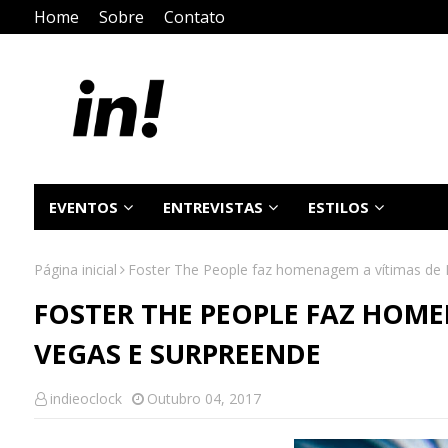
Home
Sobre
Contato
EVENTOS
ENTREVISTAS
ESTILOS
Página inicial
Foster The People faz homenagem a vítimas de 
FOSTER THE PEOPLE FAZ HOME
VEGAS E SURPREENDE
indieoclock
Outubro 04, 2017