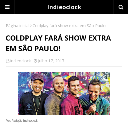
Indieoclock
Página inicial
Coldplay fará show extra em São Paulo!
COLDPLAY FARÁ SHOW EXTRA
EM SÃO PAULO!
indieoclock
Julho 17, 2017
Por: Redação Indieoclock