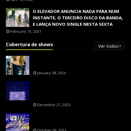
O ELEVADOR ANUNCIA NADA PARA NUM
INSTANTE, O TERCEIRO DISCO DA BANDA,
E LANÇA NOVO SINGLE NESTA SEXTA
February 15, 2021
Cobertura de shows
Ver todos
OS SHOWS INTERNACIONAIS MAIS
PEDIDOS NO BRASIL, SEGUNDO FLESCH!
January 08, 2024
NXZERO FAZ SHOW INESQUECÍVEL,
MARCANTE E FAZ O PÚBLICO REVIVER A
ADOLESCÊNCIA
December 21, 2023
A BANDA U2 CAIU NA PILHA DOS FÃS
NOSTÁLGICOS?
October 06, 2023