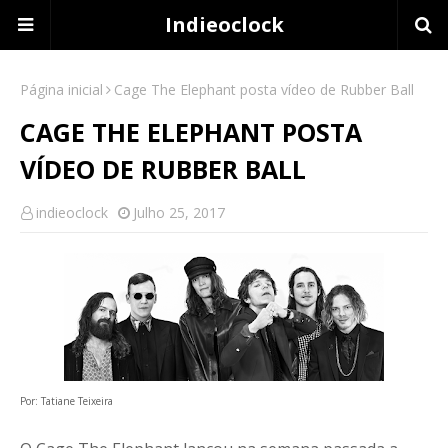
Indieoclock
Página inicial
Cage The Elephant posta vídeo de Rubber Ball
CAGE THE ELEPHANT POSTA
VÍDEO DE RUBBER BALL
indieoclock
Julho 25, 2017
Por: Tatiane Teixeira