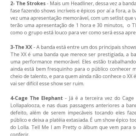
2- The Strokes
- Mais um Headliner, dessa vez a band
fase fazendo shows incríveis e épicos por aí a fora, 
vez uma apresentação memorável, com um setlist que vo
terão uma apresentação de 1 hora e 30 minutos, o Th
como o grupo está louco para ver como será essa apre
3-The XX
- A banda está entre um dos principais shows
The XX é uma banda que merece ser prestigiada, a ba
uma performance memorável. Eles estão trabalhando 
ainda está bem fresquinho para o público conhecer 
cheio de talento, e para quem ainda não conhece o XX 
vai ser difícil esse show ser ruim.
4-Cage The Elephant
- Já é a terceira vez do Cage
Lollapalooza, e nas duas passagens anteriores a ban
defeito, além de serem impecáveis tocando eles f
público e deixa a platéia extasiada. É um show épico t
do Lolla. Tell Me I am Pretty o álbum que vem para 
conferir.