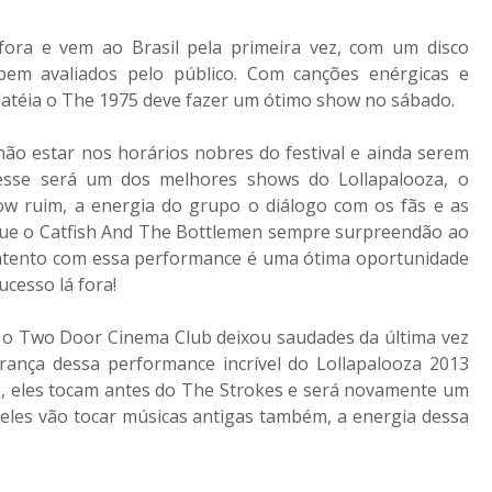
ra e vem ao Brasil pela primeira vez, com um disco
bem avaliados pelo público. Com canções enérgicas e
téia o The 1975 deve fazer um ótimo show no sábado.
ão estar nos horários nobres do festival e ainda serem
esse será um dos melhores shows do Lollapalooza, o
ow ruim, a energia do grupo o diálogo com os fãs e as
ue o Catfish And The Bottlemen sempre surpreendão ao
 atento com essa performance é uma ótima oportunidade
cesso lá fora!
 o Two Door Cinema Club deixou saudades da última vez
rança dessa performance incrível do Lollapalooza 2013
o, eles tocam antes do The Strokes e será novamente um
eles vão tocar músicas antigas também, a energia dessa