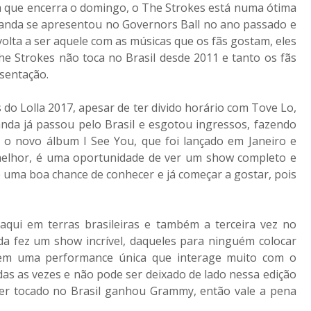
a que encerra o domingo, o The Strokes está numa ótima
a banda se apresentou no Governors Ball no ano passado e
lta a ser aquele com as músicas que os fãs gostam, eles
e Strokes não toca no Brasil desde 2011 e tanto os fãs
sentação.
 do Lolla 2017, apesar de ter divido horário com Tove Lo,
nda já passou pelo Brasil e esgotou ingressos, fazendo
o novo álbum I See You, que foi lançado em Janeiro e
melhor, é uma oportunidade de ver um show completo e
é uma boa chance de conhecer e já começar a gostar, pois
 aqui em terras brasileiras e também a terceira vez no
da fez um show incrível, daqueles para ninguém colocar
azem uma performance única que interage muito com o
odas as vezes e não pode ser deixado de lado nessa edição
ser tocado no Brasil ganhou Grammy, então vale a pena