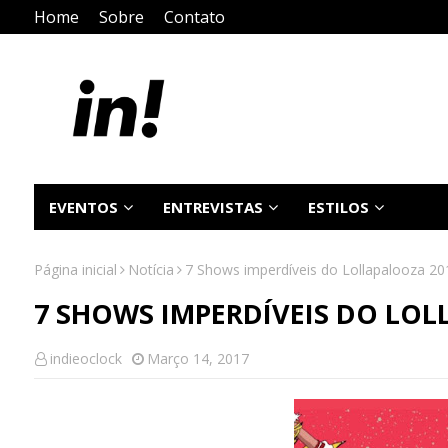
Home
Sobre
Contato
EVENTOS
ENTREVISTAS
ESTILOS
Página inicial
Notícia
7 Shows imperdíveis do Lollapalooza 20
7 SHOWS IMPERDÍVEIS DO LOL
indieoclock
Março 14, 2017