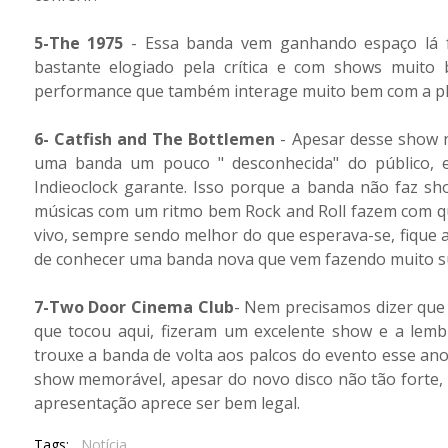
5-The 1975
- Essa banda vem ganhando espaço lá fo
bastante elogiado pela crítica e com shows muito 
performance que também interage muito bem com a pla
6- Catfish and The Bottlemen
- Apesar desse show n
uma banda um pouco " desconhecida" do público, 
Indieoclock garante. Isso porque a banda não faz sh
músicas com um ritmo bem Rock and Roll fazem com q
vivo, sempre sendo melhor do que esperava-se, fique
de conhecer uma banda nova que vem fazendo muito su
7-Two Door Cinema Club
- Nem precisamos dizer que
que tocou aqui, fizeram um excelente show e a lemb
trouxe a banda de volta aos palcos do evento esse an
show memorável, apesar do novo disco não tão forte, 
apresentação aprece ser bem legal.
Tags:
Notícia