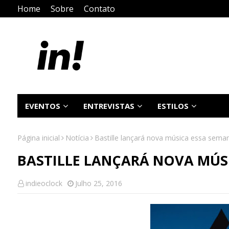
Home
Sobre
Contato
EVENTOS
ENTREVISTAS
ESTILOS
Página inicial
Notícia
Bastille lançará nova música essa sema
BASTILLE LANÇARÁ NOVA MÚS
indieoclock
Julho 25, 2016