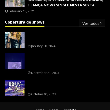
E LANÇA NOVO SINGLE NESTA SEXTA
February 15, 2021
Cobertura de shows
Ver todos
OS SHOWS INTERNACIONAIS MAIS
PEDIDOS NO BRASIL, SEGUNDO FLESCH!
January 08, 2024
NXZERO FAZ SHOW INESQUECÍVEL,
MARCANTE E FAZ O PÚBLICO REVIVER A
ADOLESCÊNCIA
December 21, 2023
A BANDA U2 CAIU NA PILHA DOS FÃS
NOSTÁLGICOS?
October 06, 2023