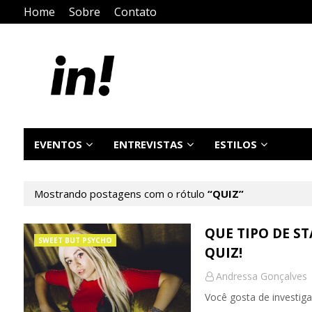
Home
Sobre
Contato
EVENTOS
ENTREVISTAS
ESTILOS
Mostrando postagens com o rótulo
QUIZ
QUE TIPO DE ST
SWEET BUT PSYCHO
QUIZ!
Andressa Gonçalves
Você gosta de investiga