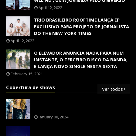
WLL ND', UMA JORNADA PELO UNIVERSO
April 12, 2022
TRIO BRASILEIRO ROOFTIME LANÇA EP
EXCLUSIVO PARA PROJETO DE JORNALISTA
DO THE NEW YORK TIMES
April 12, 2022
O ELEVADOR ANUNCIA NADA PARA NUM
INSTANTE, O TERCEIRO DISCO DA BANDA,
E LANÇA NOVO SINGLE NESTA SEXTA
February 15, 2021
Cobertura de shows
Ver todos
OS SHOWS INTERNACIONAIS MAIS
PEDIDOS NO BRASIL, SEGUNDO FLESCH!
January 08, 2024
NXZERO FAZ SHOW INESQUECÍVEL,
MARCANTE E FAZ O PÚBLICO REVIVER A